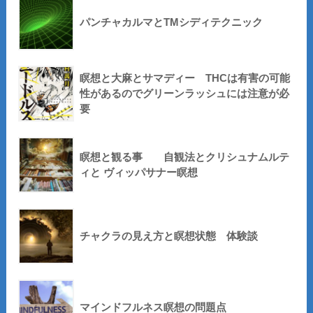
パンチャカルマとTMシディテクニック
瞑想と大麻とサマディー THCは有害の可能
性があるのでグリーンラッシュには注意が必
要
瞑想と観る事 自観法とクリシュナムルテ
ィと ヴィッパサナー瞑想
チャクラの見え方と瞑想状態 体験談
マインドフルネス瞑想の問題点