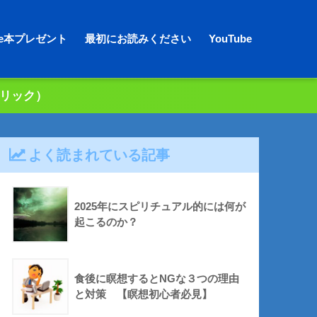
dle本プレゼント
最初にお読みください
YouTube
クリック）
よく読まれている記事
2025年にスピリチュアル的には何が
起こるのか？
食後に瞑想するとNGな３つの理由
と対策 【瞑想初心者必見】