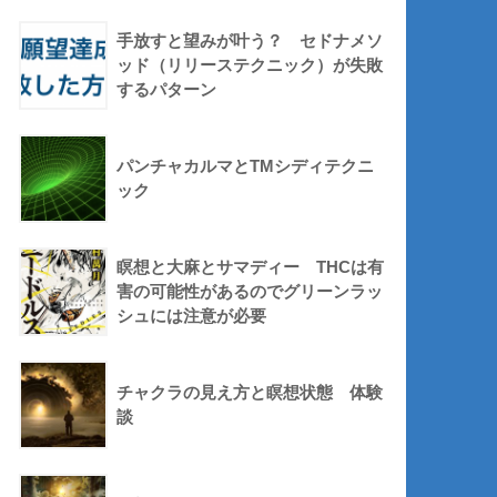
手放すと望みが叶う？ セドナメソ
ッド（リリーステクニック）が失敗
するパターン
パンチャカルマとTMシディテクニ
ック
瞑想と大麻とサマディー THCは有
害の可能性があるのでグリーンラッ
シュには注意が必要
チャクラの見え方と瞑想状態 体験
談