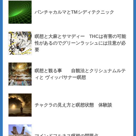
パンチャカルマとTMシディテクニック
瞑想と大麻とサマディー THCは有害の可能
性があるのでグリーンラッシュには注意が必
要
瞑想と観る事 自観法とクリシュナムルテ
ィと ヴィッパサナー瞑想
チャクラの見え方と瞑想状態 体験談
マインドフルネス瞑想の問題点