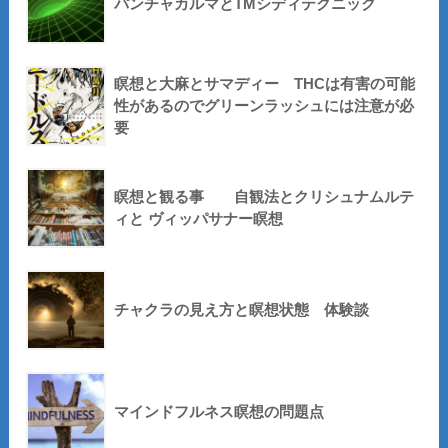
パンチャカルマとTMシディテクニック
瞑想と大麻とサマディー THCは有害の可能
性があるのでグリーンラッシュには注意が必
要
瞑想と観る事 自観法とクリシュナムルテ
ィと ヴィッパサナー瞑想
チャクラの見え方と瞑想状態 体験談
マインドフルネス瞑想の問題点