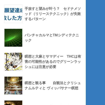
手放すと望みが叶う？ セドナメソ
ッド（リリーステクニック）が失敗
するパターン
パンチャカルマとTMシディテクニ
ック
瞑想と大麻とサマディー THCは有
害の可能性があるのでグリーンラッ
シュには注意が必要
瞑想と観る事 自観法とクリシュ
ナムルティと ヴィッパサナー瞑想