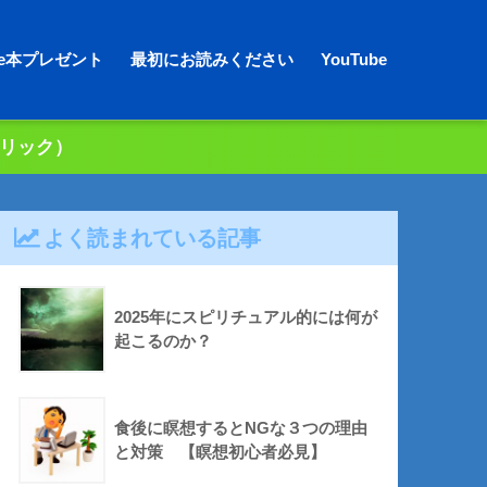
dle本プレゼント
最初にお読みください
YouTube
クリック）
よく読まれている記事
2025年にスピリチュアル的には何が
起こるのか？
食後に瞑想するとNGな３つの理由
と対策 【瞑想初心者必見】