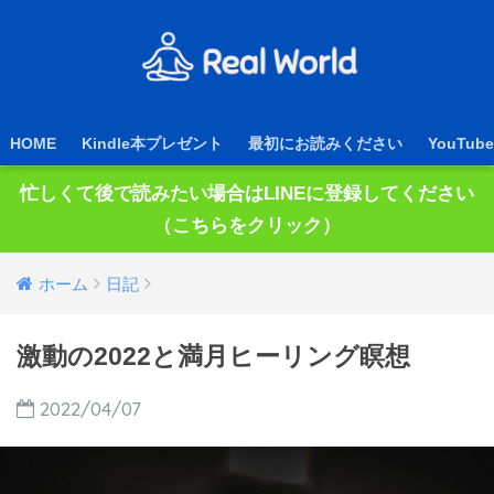
HOME
Kindle本プレゼント
最初にお読みください
YouTube
忙しくて後で読みたい場合はLINEに登録してください
（こちらをクリック）
ホーム
日記
激動の2022と満月ヒーリング瞑想
2022/04/07