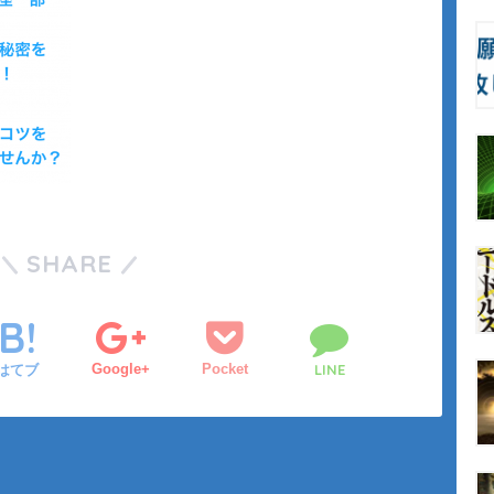
SHARE
Google+
Pocket
LINE
はてブ