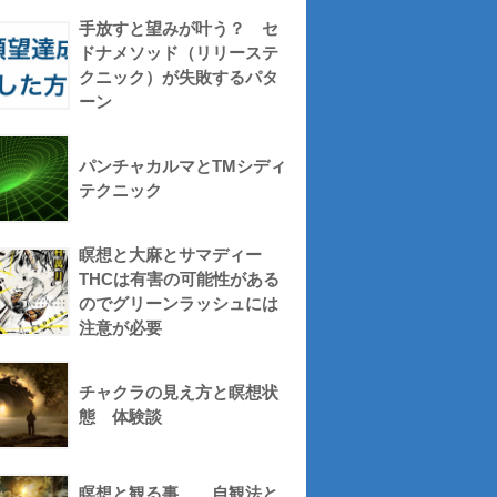
手放すと望みが叶う？ セ
ドナメソッド（リリーステ
クニック）が失敗するパタ
ーン
パンチャカルマとTMシディ
テクニック
瞑想と大麻とサマディー
THCは有害の可能性がある
のでグリーンラッシュには
注意が必要
チャクラの見え方と瞑想状
態 体験談
瞑想と観る事 自観法と