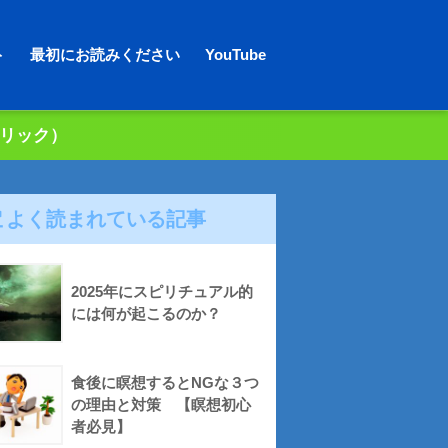
ト
最初にお読みください
YouTube
クリック）
よく読まれている記事
2025年にスピリチュアル的
には何が起こるのか？
食後に瞑想するとNGな３つ
の理由と対策 【瞑想初心
者必見】