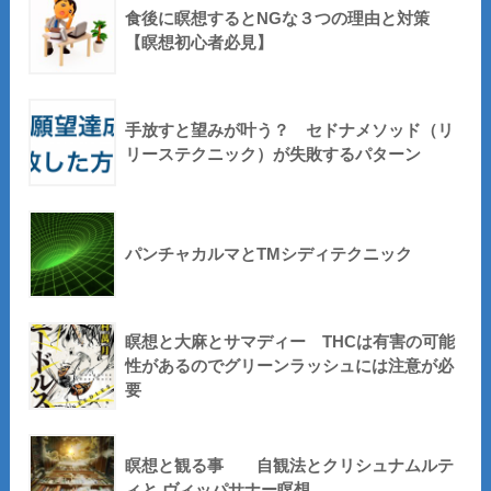
食後に瞑想するとNGな３つの理由と対策
【瞑想初心者必見】
手放すと望みが叶う？ セドナメソッド（リ
リーステクニック）が失敗するパターン
パンチャカルマとTMシディテクニック
瞑想と大麻とサマディー THCは有害の可能
性があるのでグリーンラッシュには注意が必
要
瞑想と観る事 自観法とクリシュナムルテ
ィと ヴィッパサナー瞑想