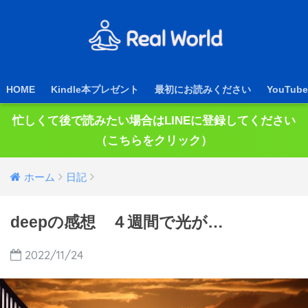
HOME
Kindle本プレゼント
最初にお読みください
YouTube
忙しくて後で読みたい場合はLINEに登録してください
（こちらをクリック）
ホーム
日記
deepの感想 ４週間で光が…
2022/11/24