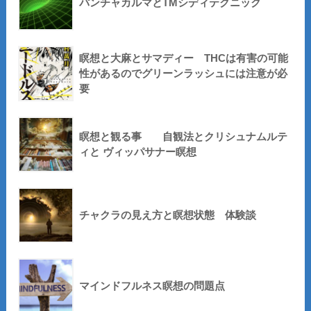
パンチャカルマとTMシディテクニック
瞑想と大麻とサマディー THCは有害の可能
性があるのでグリーンラッシュには注意が必
要
瞑想と観る事 自観法とクリシュナムルテ
ィと ヴィッパサナー瞑想
チャクラの見え方と瞑想状態 体験談
マインドフルネス瞑想の問題点