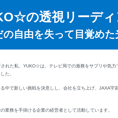
UKO☆の透視リーディ
だの自由を失って目覚めた
断された私、YUKO☆は、テレビ局での激務をサプリや気
ました。
る中で新しい挑戦を決意しし、会社を立ち上げ、JAXA宇
での業務を手掛ける企業の経営者として活動しています。