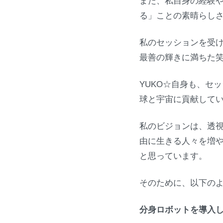
また、私自身の経験
る」ことの素晴らし
私のセッションを受
最善の輝きに満ちた
YUKO☆自身も、セ
球と宇宙に貢献して
私のビジョンは、透
由に生きる人々を増
と思っています。
そのために、以下の
分身ロボットを導入