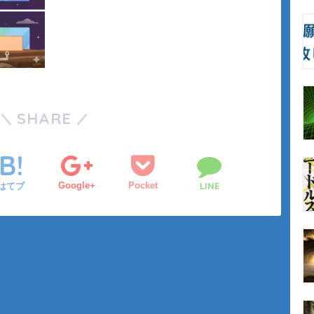
SHARE
Google+
Pocket
LINE
はてブ