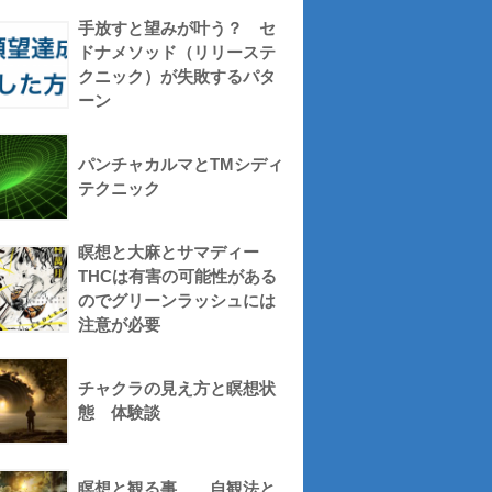
手放すと望みが叶う？ セ
ドナメソッド（リリーステ
クニック）が失敗するパタ
ーン
パンチャカルマとTMシディ
テクニック
瞑想と大麻とサマディー
THCは有害の可能性がある
のでグリーンラッシュには
注意が必要
チャクラの見え方と瞑想状
態 体験談
瞑想と観る事 自観法と