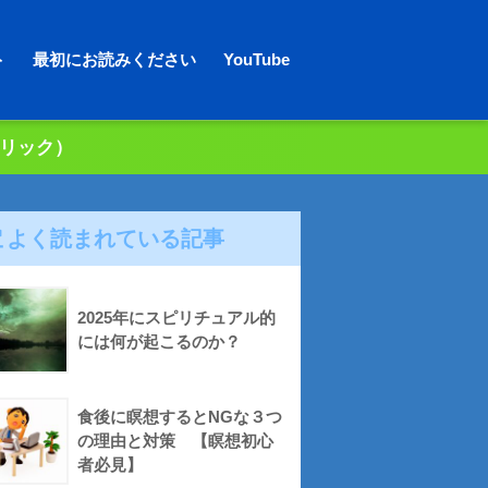
ト
最初にお読みください
YouTube
クリック）
よく読まれている記事
2025年にスピリチュアル的
には何が起こるのか？
食後に瞑想するとNGな３つ
の理由と対策 【瞑想初心
者必見】