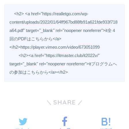
    <h2> <a href="https://realletgo.com/wp-
content/uploads/2022/01/64ff967bd88fb91a621fde933f718
a64.pdf" target="_blank" rel="noopener noreferrer">it全４
回のPDFはこちらから</a>
</h2>https://player.vimeo.com/video/673051099     

        <h2><a href="https://itmaster.club/it2022v/" 
target="_blank" rel="noopener noreferrer">itプログラムへ
SHARE