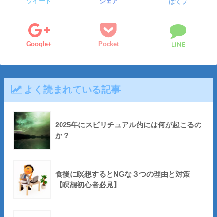
ツイート
シェア
はてブ
Google+
Pocket
LINE
よく読まれている記事
2025年にスピリチュアル的には何が起こるの
か？
食後に瞑想するとNGな３つの理由と対策
【瞑想初心者必見】