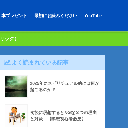
dle本プレゼント
最初にお読みください
YouTube
クリック）
よく読まれている記事
2025年にスピリチュアル的には何が
起こるのか？
食後に瞑想するとNGな３つの理由
と対策 【瞑想初心者必見】