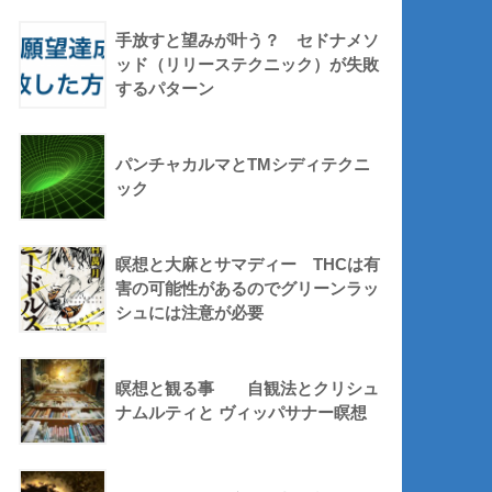
手放すと望みが叶う？ セドナメソ
ッド（リリーステクニック）が失敗
するパターン
パンチャカルマとTMシディテクニ
ック
瞑想と大麻とサマディー THCは有
害の可能性があるのでグリーンラッ
シュには注意が必要
瞑想と観る事 自観法とクリシュ
ナムルティと ヴィッパサナー瞑想