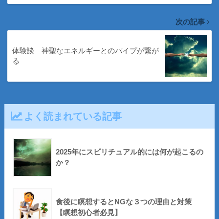
次の記事
体験談 神聖なエネルギーとのパイプが繋が
る
よく読まれている記事
2025年にスピリチュアル的には何が起こるの
か？
食後に瞑想するとNGな３つの理由と対策
【瞑想初心者必見】