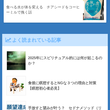
食べる水が体を変える チアシードをコーヒ
ーミルで挽く話
よく読まれている記事
2025年にスピリチュアル的には何が起こるの
か？
食後に瞑想するとNGな３つの理由と対策
【瞑想初心者必見】
手放すと望みが叶う？ セドナメソッド（リ