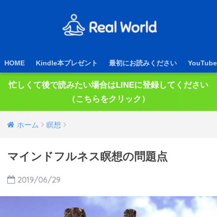
HOME
Kindle本プレゼント
最初にお読みください
YouTube
忙しくて後で読みたい場合はLINEに登録してください
（こちらをクリック）
ホーム
瞑想
マインドフルネス瞑想の問題点
2019/06/29